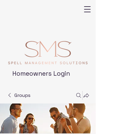
Homeowners Login
Groups