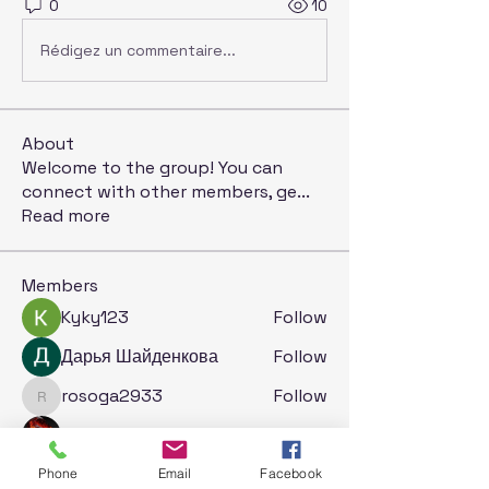
0
10
Rédigez un commentaire...
About
Welcome to the group! You can
connect with other members, ge
...
Read more
Members
Kyky123
Follow
Дарья Шайденкова
Follow
rosoga2933
Follow
rosoga2933
Krystal
Follow
Jack London
Follow
Phone
Email
Facebook