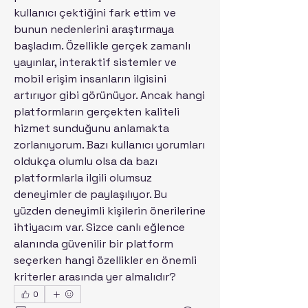
kullanıcı çektiğini fark ettim ve 
bunun nedenlerini araştırmaya 
başladım. Özellikle gerçek zamanlı 
yayınlar, interaktif sistemler ve 
mobil erişim insanların ilgisini 
artırıyor gibi görünüyor. Ancak hangi 
platformların gerçekten kaliteli 
hizmet sunduğunu anlamakta 
zorlanıyorum. Bazı kullanıcı yorumları 
oldukça olumlu olsa da bazı 
platformlarla ilgili olumsuz 
deneyimler de paylaşılıyor. Bu 
yüzden deneyimli kişilerin önerilerine 
ihtiyacım var. Sizce canlı eğlence 
alanında güvenilir bir platform 
seçerken hangi özellikler en önemli 
kriterler arasında yer almalıdır?
0