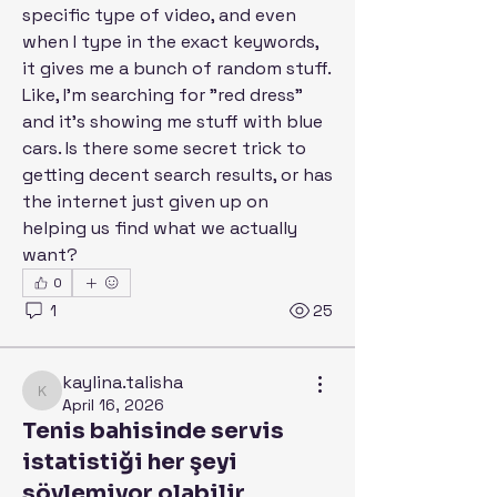
specific type of video, and even 
when I type in the exact keywords, 
it gives me a bunch of random stuff. 
Like, I'm searching for "red dress" 
and it's showing me stuff with blue 
cars. Is there some secret trick to 
getting decent search results, or has 
the internet just given up on 
helping us find what we actually 
want?
0
1
25
kaylina.talisha
About
kaylina.talisha
April 16, 2026
Welcome to the group! You can
Tenis bahisinde servis
connect with other members, ge
...
Read more
istatistiği her şeyi
söylemiyor olabilir